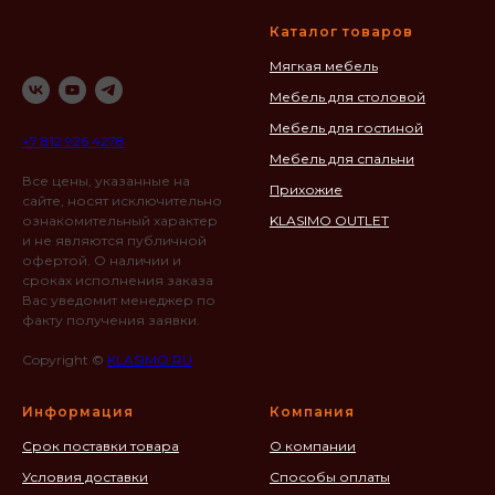
Каталог товаров
Мягкая мебель
Мебель для столовой
Мебель для гостиной
+7 812 926 4278
Мебель для спальни
Все цены, указанные на
Прихожие
сайте, носят исключительно
ознакомительный характер
KLASIMO OUTLET
и не являются публичной
офертой. О наличии и
сроках исполнения заказа
Вас уведомит менеджер по
факту получения заявки.
Copyright ©
KLASIMO.RU
Информация
Компания
Срок поставки товара
О компании
Условия доставки
Способы оплаты