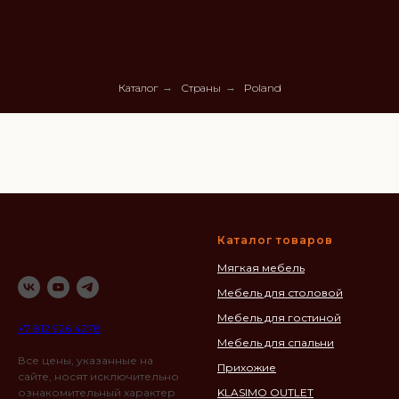
Каталог
→
Страны
→
Poland
Каталог товаров
Мягкая мебель
Мебель для столовой
Мебель для гостиной
+7 812 926 4278
Мебель для спальни
Все цены, указанные на
Прихожие
сайте, носят исключительно
ознакомительный характер
KLASIMO OUTLET