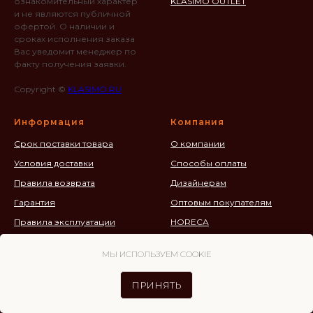
ознакомительный характер
KLASIMO OUTLET
и не являются публичной
офертой. О наличии и
сроках исполнения заказа
Вас уведомит менеджер по
факту получения заявки.
Copyright ©
KLASIMO.RU
Информация
Компания
Срок поставки товара
О компании
Условия доставки
Способы оплаты
Правила возврата
Дизайнерам
Гарантия
Оптовым покупателям
Правила эксплуатации
HORECA
Политика
Материалы
конфиденциальности
МЫ ИСПОЛЬЗУЕМ COOKIE
ПРИНЯТЬ