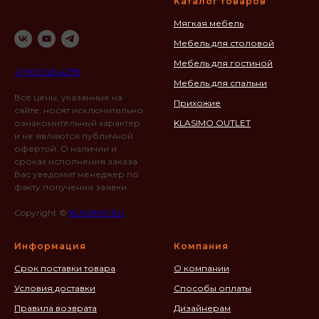
Каталог товаров
Мягкая мебель
Мебель для столовой
Мебель для гостиной
+7 812 926 4278
Мебель для спальни
Все цены, указанные на
Прихожие
сайте, носят исключительно
ознакомительный характер
KLASIMO OUTLET
и не являются публичной
офертой. О наличии и
сроках исполнения заказа
Вас уведомит менеджер по
факту получения заявки.
Copyright ©
KLASIMO.RU
Информация
Компания
Срок поставки товара
О компании
Условия доставки
Способы оплаты
Правила возврата
Дизайнерам