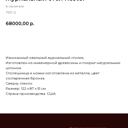
в наличии
T517-0
68000,00
р.
В КОРЗИНУ
Изысканный овальный журнальный столик.
Изготовлен из инженерной древесины и покрыт натуральным
шпоном.
Столешница и ножки изготовлена из металла, цвет
состаренная бронза.
Сверху стекло.
Размер: 122 х 87 х 51 см.
Страна производства: США