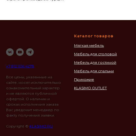
Каталог товаров
Мягкая мебель
Мебель для столовой
Мебель для гостиной
+7 812 926 4278
Мебель для спальни
Все цены, указанные на
Прихожие
сайте, носят исключительно
ознакомительный характер
KLASIMO OUTLET
и не являются публичной
офертой. О наличии и
сроках исполнения заказа
Вас уведомит менеджер по
факту получения заявки.
Copyright ©
KLASIMO.RU