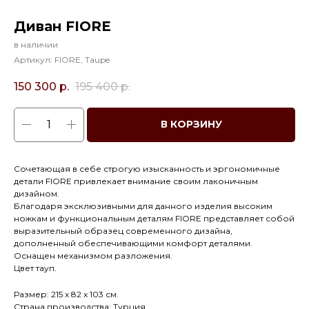
Диван FIORE
в наличии
Артикул:
FIORE, Taupe
150 300
р.
195 400
р.
В КОРЗИНУ
Сочетающая в себе строгую изысканность и эргономичные
детали FIORE привлекает внимание своим лаконичным
дизайном.
Благодаря эксклюзивными для данного изделия высоким
ножкам и функциональным деталям FIORE представляет собой
выразительный образец современного дизайна,
дополненный обеспечивающими комфорт деталями.
Оснащен механизмом разложения.
Цвет тауп.
Размер: 215 х 82 х 103 см.
Страна производства: Турция