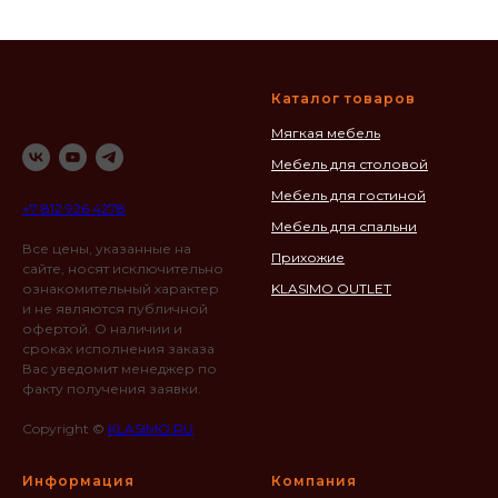
Каталог товаров
Мягкая мебель
Мебель для столовой
Мебель для гостиной
+7 812 926 4278
Мебель для спальни
Все цены, указанные на
Прихожие
сайте, носят исключительно
ознакомительный характер
KLASIMO OUTLET
и не являются публичной
офертой. О наличии и
сроках исполнения заказа
Вас уведомит менеджер по
факту получения заявки.
Copyright ©
KLASIMO.RU
Информация
Компания