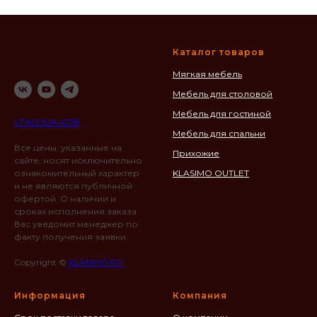
Каталог товаров
Мягкая мебель
Мебель для столовой
Мебель для гостиной
+7 812 926 4278
Мебель для спальни
Все цены, указанные на
Прихожие
сайте, носят исключительно
ознакомительный характер
KLASIMO OUTLET
и не являются публичной
офертой. О наличии и
сроках исполнения заказа
Вас уведомит менеджер по
факту получения заявки.
Copyright ©
KLASIMO.RU
Информация
Компания