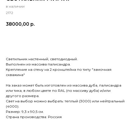
в наличии
2172
38000,00
р.
В КОРЗИНУ
Светильник настенный, светодиодный.
Выполнен из массива палисандра.
Крепление на стену на 2 кронштейна по типу "замочная
скважина"
На заказ может быть изготовлен из массива дуба, палисандра
или тика, в любом цвете по RAL (по массиву дуба) и/или
другого размера.
Свет на выбор можно выбрать: теплый (3000) или нейтральный
(4000).
Размер: 9,3 х 90,5 см.
Страна производства: Россия