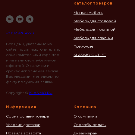
Каталог товаров
Мягкая мебель
Мебель для столовой
Мебель для гостиной
+7 812 926 4278
Мебель для спальни
Все цены, указанные на
Прихожие
сайте, носят исключительно
ознакомительный характер
KLASIMO OUTLET
и не являются публичной
офертой. О наличии и
сроках исполнения заказа
Вас уведомит менеджер по
факту получения заявки.
Copyright ©
KLASIMO.RU
Информация
Компания
Срок поставки товара
О компании
Условия доставки
Способы оплаты
Правила возврата
Дизайнерам