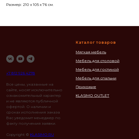
Размер: 210 х 105 х 76 см.
Каталог товаров
Мягкая мебель
Мебель для столовой
Мебель для гостиной
+7 812 926 4278
Мебель для спальни
Все цены, указанные на
Прихожие
сайте, носят исключительно
ознакомительный характер
KLASIMO OUTLET
и не являются публичной
офертой. О наличии и
сроках исполнения заказа
Вас уведомит менеджер по
факту получения заявки.
Copyright ©
KLASIMO.RU