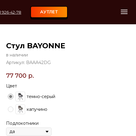
АУТЛЕТ
11 926-42-78
Стул BAYONNE
в наличии
Артикул:
BAAA42DG
77 700
р.
Цвет
темно-серый
капучино
Подлокотники