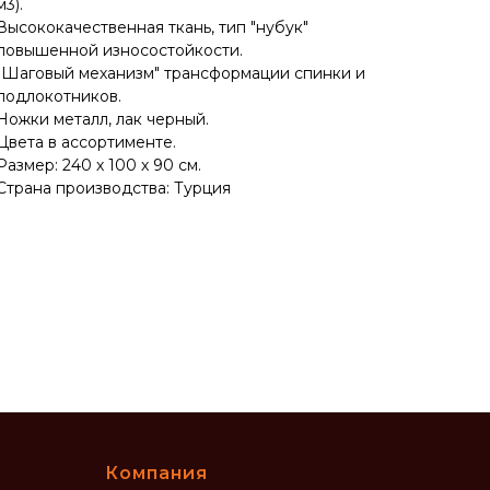
м3).
Высококачественная ткань, тип "нубук"
повышенной износостойкости.
"Шаговый механизм" трансформации спинки и
подлокотников.
Ножки металл, лак черный.
Цвета в ассортименте.
Размер: 240 х 100 х 90 см.
Страна производства: Турция
Компания