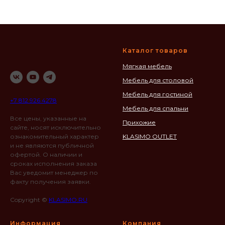
Каталог товаров
Мягкая мебель
Мебель для столовой
Мебель для гостиной
+7 812 926 4278
Мебель для спальни
Все цены, указанные на
Прихожие
сайте, носят исключительно
ознакомительный характер
KLASIMO OUTLET
и не являются публичной
офертой. О наличии и
сроках исполнения заказа
Вас уведомит менеджер по
факту получения заявки.
Copyright ©
KLASIMO.RU
Информация
Компания