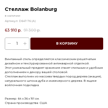
Стеллаж Bolanburg
в наличии
Артикул:
D647-76 (A)
63 910
р.
91 300
р.
В КОРЗИНУ
Винтажный стиль определяется классическим решетчатым
дизайном и текстурированной антикварной отделкой.
Этот уникальный предмет хранения станет стильным и удобным
дополнением к декору вашей столовой.
Стеллаж выполнен из массива твердых пород дерева (акация),
натурального шпона дуба и инженерного дерева. В ящике
войлочная подкладка.
Размер: 64 х 36 х 191 см.
Страна производства: США