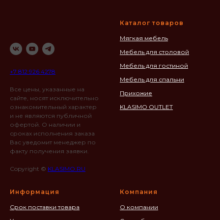
Каталог товаров
Мягкая мебель
Мебель для столовой
Мебель для гостиной
+7 812 926 4278
Мебель для спальни
Все цены, указанные на
Прихожие
сайте, носят исключительно
ознакомительный характер
KLASIMO OUTLET
и не являются публичной
офертой. О наличии и
сроках исполнения заказа
Вас уведомит менеджер по
факту получения заявки.
Copyright ©
KLASIMO.RU
Информация
Компания
Срок поставки товара
О компании