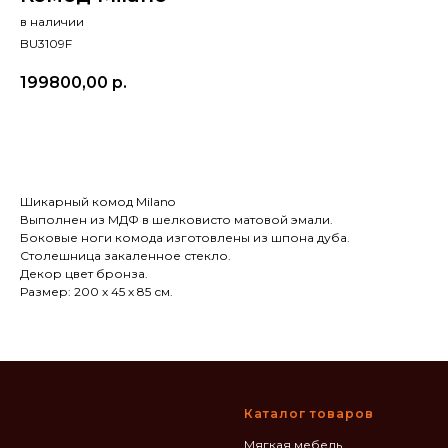
в наличии
BU3109F
199800,00
р.
В КОРЗИНУ
Шикарный комод Milano
Выполнен из МДФ в шелковисто матовой эмали.
Боковые ноги комода изготовлены из шпона дуба.
Столешница закаленное стекло.
Декор цвет бронза.
Размер: 200 х 45 х 85 см.
Каталог товаров
Мягкая мебель