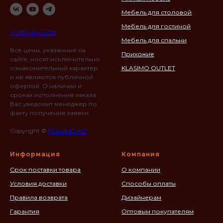
Мебель для столовой
Мебель для гостиной
+7 812 926 4278
Мебель для спальни
Все цены, указанные на
Прихожие
сайте, носят исключительно
ознакомительный характер
KLASIMO OUTLET
и не являются публичной
офертой. О наличии и
сроках исполнения заказа
Вас уведомит менеджер по
факту получения заявки.
Copyright ©
KLASIMO.RU
Информация
Компания
Срок поставки товара
О компании
Условия доставки
Способы оплаты
Правила возврата
Дизайнерам
Гарантия
Оптовым покупателям