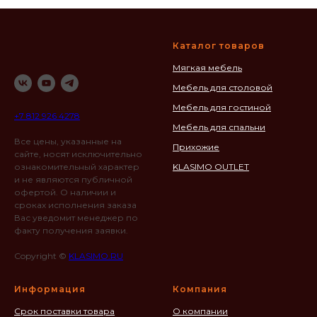
Каталог товаров
Мягкая мебель
Мебель для столовой
Мебель для гостиной
+7 812 926 4278
Мебель для спальни
Все цены, указанные на
Прихожие
сайте, носят исключительно
ознакомительный характер
KLASIMO OUTLET
и не являются публичной
офертой. О наличии и
сроках исполнения заказа
Вас уведомит менеджер по
факту получения заявки.
Copyright ©
KLASIMO.RU
Информация
Компания
Срок поставки товара
О компании