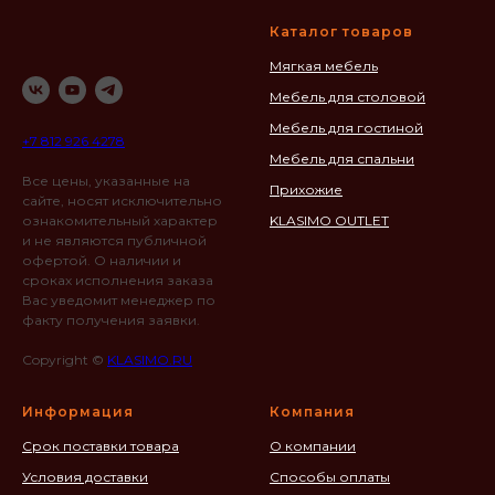
Каталог товаров
Мягкая мебель
Мебель для столовой
Мебель для гостиной
+7 812 926 4278
Мебель для спальни
Все цены, указанные на
Прихожие
сайте, носят исключительно
ознакомительный характер
KLASIMO OUTLET
и не являются публичной
офертой. О наличии и
сроках исполнения заказа
Вас уведомит менеджер по
факту получения заявки.
Copyright ©
KLASIMO.RU
Информация
Компания
Срок поставки товара
О компании
Условия доставки
Способы оплаты