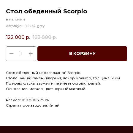
Стол обеденный Scorpio
в наличии
Артикул:
LT2247, grey
122 000
р.
193 800
р.
В КОРЗИНУ
Стол обеденный нераскладной Scorpio.
Столешница: камень кварцит, декор мрамор, толщина 12 мм.
По краю фаска, заужен и не имеет острых граней.
Основание: металл, цвет черный матовый.
Размер: 180 х 90 х 75 см.
Страна производства: Китай