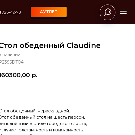
АУТЛЕТ
11 926-42-78
Стол обеденный Claudine
в наличии
P2395DT04
160300,00
р.
В КОРЗИНУ
Стол обеденный, нераскладной.
Этот обеденный стол на шесть персон,
выполненный в стиле городского лофта,
излучает элегантность и изысканность.