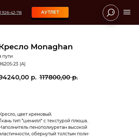
АУТЛЕТ
11 926-42-78
Кресло Monaghan
в пути
96205-23 (A)
94240,00
р.
117800,00
р.
В КОРЗИНУ
Кресло, цвет кремовый.
Ткань тип "шенилл" с текстурой плюша.
Наполнитель пенополиуретан высокой
эластичности, обернутый толстым поли-