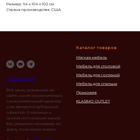
Размер: 94 х 104 х 102 см.
Страна производства: США
Каталог товаров
Мягкая мебель
Мебель для столовой
Мебель для гостиной
+7 812 926 4278
Мебель для спальни
Все цены, указанные на
Прихожие
сайте, носят исключительно
ознакомительный характер
KLASIMO OUTLET
и не являются публичной
офертой. О наличии и
сроках исполнения заказа
Вас уведомит менеджер по
факту получения заявки.