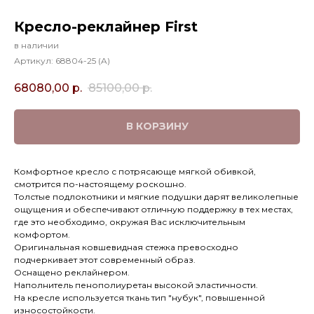
Кресло-реклайнер First
в наличии
Артикул:
68804-25 (A)
68080,00
р.
85100,00
р.
В КОРЗИНУ
Комфортное кресло с потрясающе мягкой обивкой,
смотрится по-настоящему роскошно.
Толстые подлокотники и мягкие подушки дарят великолепные
ощущения и обеспечивают отличную поддержку в тех местах,
где это необходимо, окружая Вас исключительным
комфортом.
Оригинальная ковшевидная стежка превосходно
подчеркивает этот современный образ.
Оснащено реклайнером.
Наполнитель пенополиуретан высокой эластичности.
На кресле используется ткань тип "нубук", повышенной
износостойкости.