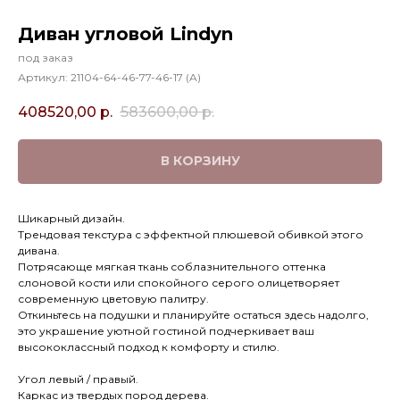
Диван угловой Lindyn
под заказ
Артикул:
21104-64-46-77-46-17 (A)
408520,00
р.
583600,00
р.
В КОРЗИНУ
Шикарный дизайн.
Трендовая текстура с эффектной плюшевой обивкой этого
дивана.
Потрясающе мягкая ткань соблазнительного оттенка
слоновой кости или спокойного серого олицетворяет
современную цветовую палитру.
Откиньтесь на подушки и планируйте остаться здесь надолго,
это украшение уютной гостиной подчеркивает ваш
высококлассный подход к комфорту и стилю.
Угол левый / правый.
Каркас из твердых пород дерева.