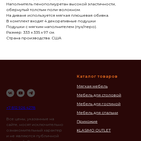
Наполнитель пенополиуретан высокой эластичности,
обернутый толстым поли-волокном.
На диване используется мягкая плюшевая обивка.
В комплект входят 4 декоративные подушки
Подушки с мягким наполнителем (пух/перо).
Размер: 333 х 335 х 97 см.
Страна производства: США
Каталог товаров
Мягкая мебель
Мебель для столовой
Мебель для гостиной
+7 812 926 4278
Мебель для спальни
Все цены, указанные на
Прихожие
сайте, носят исключительно
ознакомительный характер
KLASIMO OUTLET
и не являются публичной