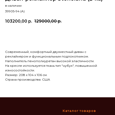
в наличии
39905-94 (A)
103200,00
р.
129000,00
р.
В КОРЗИНУ
Современный, комфортный двухместный диван с
реклайнером и функциональным подлокотником.
Наполнитель пенополиуретан высокой эластичности.
На кресле используется ткань тип "нубук", повышенной
износостойкости.
Размер: 208 х 104 х 106 см.
Страна производства: США
Каталог товаров