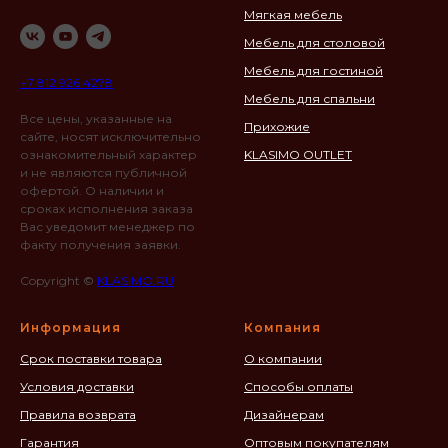
Мягкая мебель
Мебель для столовой
Мебель для гостиной
+7 812 926 4278
Мебель для спальни
Все цены, указанные на
Прихожие
сайте, носят исключительно
ознакомительный характер
KLASIMO OUTLET
и не являются публичной
офертой. О наличии и
сроках исполнения заказа
Вас уведомит менеджер по
факту получения заявки.
Copyright ©
KLASIMO.RU
Информация
Компания
Срок поставки товара
О компании
Условия доставки
Способы оплаты
Правила возврата
Дизайнерам
Гарантия
Оптовым покупателям