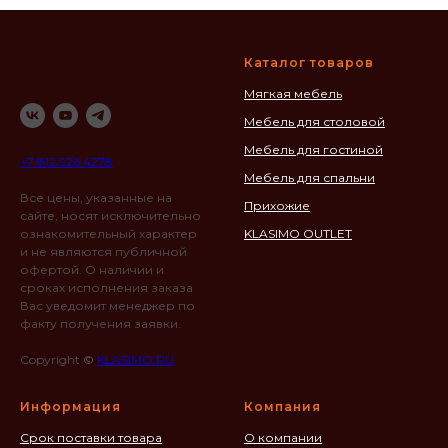
Каталог товаров
Мягкая мебель
Мебель для столовой
Мебель для гостиной
+7 812 926 4278
Мебель для спальни
Все цены, указанные на
Прихожие
сайте, носят исключительно
ознакомительный характер
KLASIMO OUTLET
и не являются публичной
офертой. О наличии и
сроках исполнения заказа
Вас уведомит менеджер по
факту получения заявки.
Copyright ©
KLASIMO.RU
Информация
Компания
Срок поставки товара
О компании