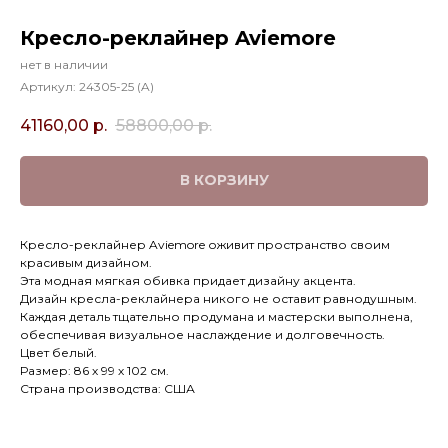
Кресло-реклайнер Aviemore
нет в наличии
Артикул:
24305-25 (A)
41160,00
р.
58800,00
р.
В КОРЗИНУ
Кресло-реклайнер Aviemore оживит пространство своим
красивым дизайном.
Эта модная мягкая обивка придает дизайну акцента.
Дизайн кресла-реклайнера никого не оставит равнодушным.
Каждая деталь тщательно продумана и мастерски выполнена,
обеспечивая визуальное наслаждение и долговечность.
Цвет белый.
Размер: 86 х 99 х 102 см.
Страна производства: США