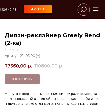
АУТЛЕТ
11 926-42-78
Диван-реклайнер Greely Bend
(2-ка)
в наличии
Артикул:
21405-96 (A)
77560,00
р.
110800,00
р.
В КОРЗИНУ
Не нужно жертвовать внешним видом ради комфорта
— этот классный откидной диван сочетает в себе и то,
и другое, а также отличается непринуждённым стилем.