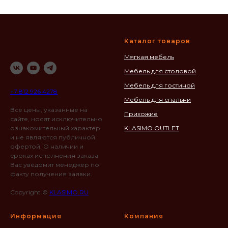
Каталог товаров
Мягкая мебель
Мебель для столовой
Мебель для гостиной
+7 812 926 4278
Мебель для спальни
Все цены, указанные на
Прихожие
сайте, носят исключительно
ознакомительный характер
KLASIMO OUTLET
и не являются публичной
офертой. О наличии и
сроках исполнения заказа
Вас уведомит менеджер по
факту получения заявки.
Copyright ©
KLASIMO.RU
Информация
Компания