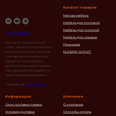
Каталог товаров
Мягкая мебель
Мебель для столовой
Мебель для гостиной
+7 812 926 4278
Мебель для спальни
Все цены, указанные на
Прихожие
сайте, носят исключительно
ознакомительный характер
KLASIMO OUTLET
и не являются публичной
офертой. О наличии и
сроках исполнения заказа
Вас уведомит менеджер по
факту получения заявки.
Copyright ©
KLASIMO.RU
Информация
Компания
Срок поставки товара
О компании
Условия доставки
Способы оплаты