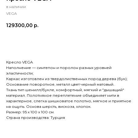
в наличии
VEGA
129300,00
р.
В КОРЗИНУ
Кресло VEGA
Наполнение — синтепон и поролон разных уровней
эластичности;
Каркас изготовлен из твердолиственных пород дерева (бук);
Основание поворотное, металл цвет черный матовый.
Ткань тип шенилл/букле, комфортный, мягкий и "дышащий"
материал. Полотняное переплетение объединяет нити в
характерное, слегка шишковатое полотно, мягкое и приятное
на ощупь. Основа шерсть, вискоза, хлопок.
Размер: 95 х 100 х 100 см.
Страна производства: Турция