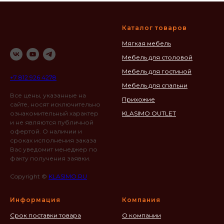
Каталог товаров
Мягкая мебель
Мебель для столовой
Мебель для гостиной
+7 812 926 4278
Мебель для спальни
Все цены, указанные на
Прихожие
сайте, носят исключительно
ознакомительный характер
KLASIMO OUTLET
и не являются публичной
офертой. О наличии и
сроках исполнения заказа
Вас уведомит менеджер по
факту получения заявки.
Copyright ©
KLASIMO.RU
Информация
Компания
Срок поставки товара
О компании