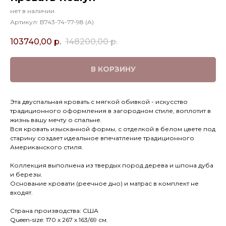
нет в наличии
Артикул:
B743-74-77-98 (A)
103740,00
р.
148200,00
р.
В КОРЗИНУ
Эта двуспальная кровать с мягкой обивкой - искусство
традиционного оформления в загородном стиле, воплотит в
жизнь вашу мечту о спальне.
Вся кровать изысканной формы, с отделкой в белом цвете под
старину создает идеальное впечатление традиционного
Американского стиля.
Коллекция выполнена из твердых пород дерева и шпона дуба
и березы.
Основание кровати (реечное дно) и матрас в комплект не
входят.
Страна производства: США
Queen-size: 170 х 267 х 163/69 см.