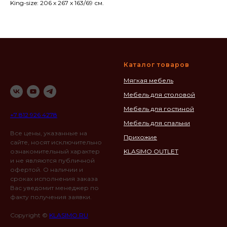
King-size: 206 х 267 х 163/69 см.
Каталог товаров
Мягкая мебель
Мебель для столовой
Мебель для гостиной
+7 812 926 4278
Мебель для спальни
Все цены, указанные на
Прихожие
сайте, носят исключительно
ознакомительный характер
KLASIMO OUTLET
и не являются публичной
офертой. О наличии и
сроках исполнения заказа
Вас уведомит менеджер по
факту получения заявки.
Copyright ©
KLASIMO.RU