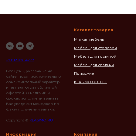
Каталог товаров
Мягкая мебель
Мебель для столовой
Мебель для гостиной
+7 812 926 4278
Мебель для спальни
Все цены, указанные на
Прихожие
сайте, носят исключительно
ознакомительный характер
KLASIMO OUTLET
и не являются публичной
офертой. О наличии и
сроках исполнения заказа
Вас уведомит менеджер по
факту получения заявки.
Copyright ©
KLASIMO.RU
Информация
Компания