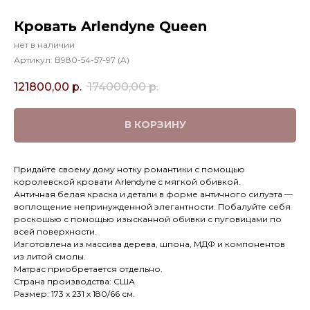
Кровать Arlendyne Queen
нет в наличии
Артикул:
B980-54-57-97 (A)
121800,00
р.
174000,00
р.
В КОРЗИНУ
Придайте своему дому нотку романтики с помощью
королевской кровати Arlendyne с мягкой обивкой.
Античная белая краска и детали в форме античного силуэта —
воплощение непринужденной элегантности. Побалуйте себя
роскошью с помощью изысканной обивки с пуговицами по
всей поверхности.
Изготовлена из массива дерева, шпона, МДФ и компонентов
из литой смолы.
Матрас приобретается отдельно.
Страна производства: США
Размер: 173 х 231 х 180/66 см.