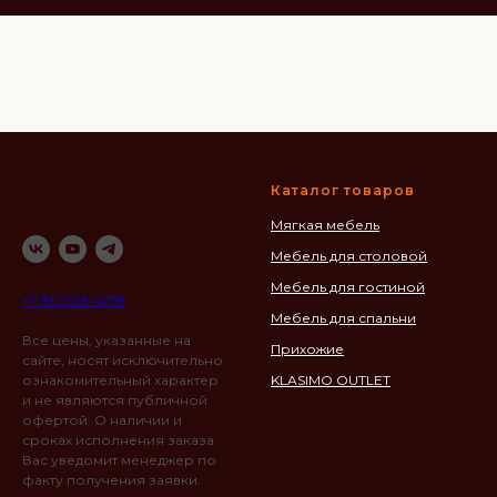
Каталог товаров
Мягкая мебель
Мебель для столовой
Мебель для гостиной
+7 812 926 4278
Мебель для спальни
Все цены, указанные на
Прихожие
сайте, носят исключительно
ознакомительный характер
KLASIMO OUTLET
и не являются публичной
офертой. О наличии и
сроках исполнения заказа
Вас уведомит менеджер по
факту получения заявки.